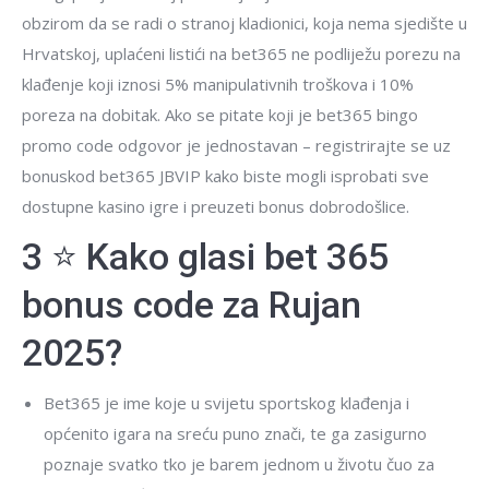
obzirom da se radi o stranoj kladionici, koja nema sjedište u
Hrvatskoj, uplaćeni listići na bet365 ne podliježu porezu na
klađenje koji iznosi 5% manipulativnih troškova i 10%
poreza na dobitak. Ako se pitate koji je bet365 bingo
promo code odgovor je jednostavan – registrirajte se uz
bonuskod bet365 JBVIP kako biste mogli isprobati sve
dostupne kasino igre i preuzeti bonus dobrodošlice.
3 ⭐ Kako glasi bet 365
bonus code za Rujan
2025?
Bet365 je ime koje u svijetu sportskog klađenja i
općenito igara na sreću puno znači, te ga zasigurno
poznaje svatko tko je barem jednom u životu čuo za