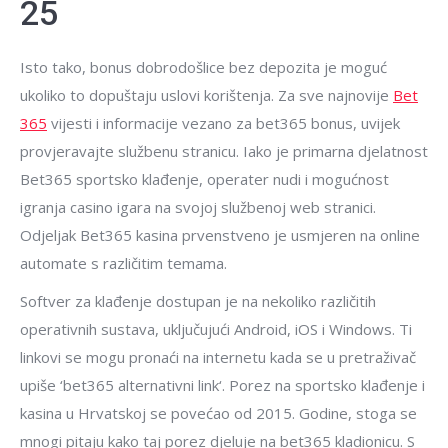
25
Isto tako, bonus dobrodošlice bez depozita je moguć
ukoliko to dopuštaju uslovi korištenja. Za sve najnovije
Bet
365
vijesti i informacije vezano za bet365 bonus, uvijek
provjeravajte službenu stranicu. Iako je primarna djelatnost
Bet365 sportsko klađenje, operater nudi i mogućnost
igranja casino igara na svojoj službenoj web stranici.
Odjeljak Bet365 kasina prvenstveno je usmjeren na online
automate s različitim temama.
Softver za klađenje dostupan je na nekoliko različitih
operativnih sustava, uključujući Android, iOS i Windows. Ti
linkovi se mogu pronaći na internetu kada se u pretraživač
upiše ‘bet365 alternativni link‘. Porez na sportsko klađenje i
kasina u Hrvatskoj se povećao od 2015. Godine, stoga se
mnogi pitaju kako taj porez djeluje na bet365 kladionicu. S