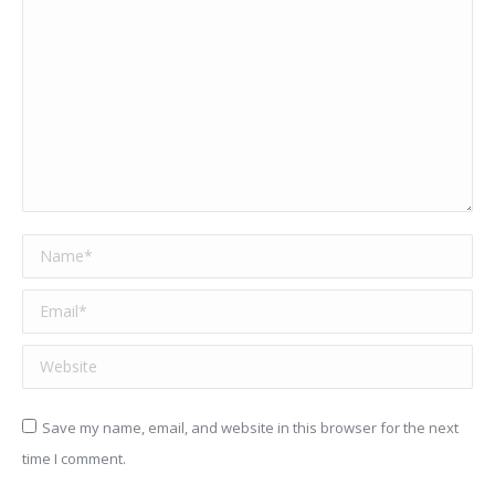
Name *
Email *
Website
Save my name, email, and website in this browser for the next
time I comment.