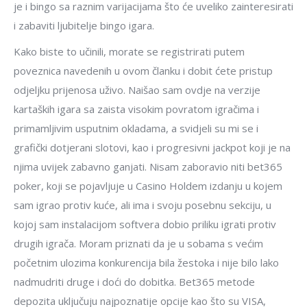
je i bingo sa raznim varijacijama što će uveliko zainteresirati
i zabaviti ljubitelje bingo igara.
Kako biste to učinili, morate se registrirati putem
poveznica navedenih u ovom članku i dobit ćete pristup
odjeljku prijenosa uživo. Naišao sam ovdje na verzije
kartaških igara sa zaista visokim povratom igračima i
primamljivim usputnim okladama, a svidjeli su mi se i
grafički dotjerani slotovi, kao i progresivni jackpot koji je na
njima uvijek zabavno ganjati. Nisam zaboravio niti bet365
poker, koji se pojavljuje u Casino Holdem izdanju u kojem
sam igrao protiv kuće, ali ima i svoju posebnu sekciju, u
kojoj sam instalacijom softvera dobio priliku igrati protiv
drugih igrača. Moram priznati da je u sobama s većim
početnim ulozima konkurencija bila žestoka i nije bilo lako
nadmudriti druge i doći do dobitka. Bet365 metode
depozita uključuju najpoznatije opcije kao što su VISA,