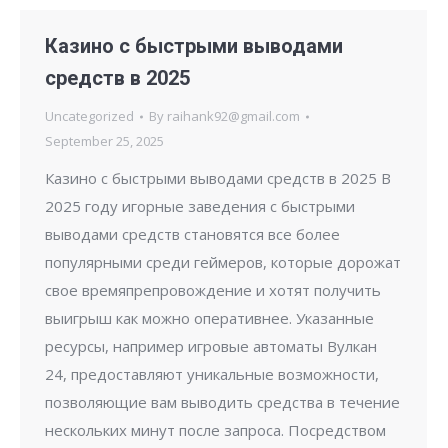
Казино с быстрыми выводами
средств в 2025
Uncategorized
By
raihank92@gmail.com
September 25, 2025
Казино с быстрыми выводами средств в 2025 В
2025 году игорные заведения с быстрыми
выводами средств становятся все более
популярными среди геймеров, которые дорожат
свое времяпрепровождение и хотят получить
выигрыш как можно оперативнее. Указанные
ресурсы, например игровые автоматы Вулкан
24, предоставляют уникальные возможности,
позволяющие вам выводить средства в течение
нескольких минут после запроса. Посредством