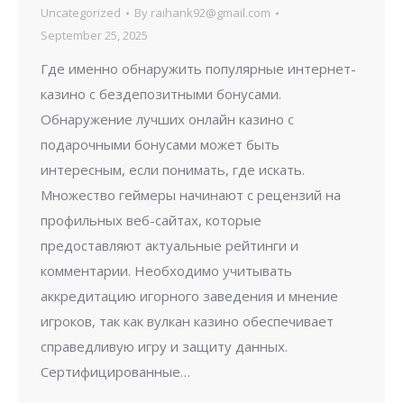
Uncategorized
By
raihank92@gmail.com
September 25, 2025
Где именно обнаружить популярные интернет-
казино с бездепозитными бонусами.
Обнаружение лучших онлайн казино с
подарочными бонусами может быть
интересным, если понимать, где искать.
Множество геймеры начинают с рецензий на
профильных веб-сайтах, которые
предоставляют актуальные рейтинги и
комментарии. Необходимо учитывать
аккредитацию игорного заведения и мнение
игроков, так как вулкан казино обеспечивает
справедливую игру и защиту данных.
Сертифицированные…