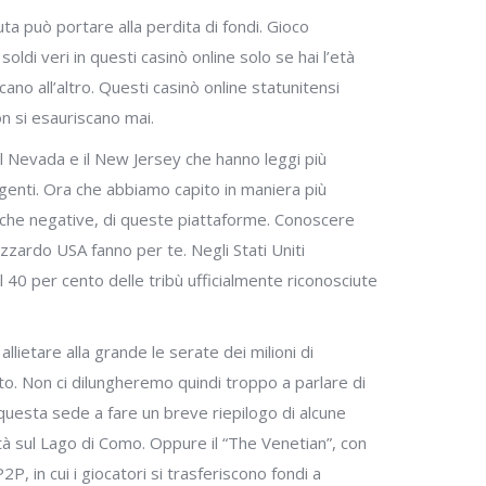
uta può portare alla perdita di fondi. Gioco
i veri in questi casinò online solo se hai l’età
no all’altro. Questi casinò online statunitensi
on si esauriscano mai.
il Nevada e il New Jersey che hanno leggi più
ingenti. Ora che abbiamo capito in maniera più
ve che negative, di queste piattaforme. Conoscere
azzardo USA fanno per te. Negli Stati Uniti
 il 40 per cento delle tribù ufficialmente riconosciute
lietare alla grande le serate dei milioni di
to. Non ci dilungheremo quindi troppo a parlare di
 questa sede a fare un breve riepilogo di alcune
ittà sul Lago di Como. Oppure il “The Venetian”, con
2P, in cui i giocatori si trasferiscono fondi a