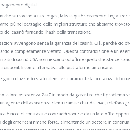
 pagamento digitali.
 che si trovano a Las Vegas, la lista qui è veramente lunga. Per 
mo più nel dettaglio delle migliori strutture che abbiamo trovato
 del casinò fornendo l’hash della transazione.
azioni avvengono senza la garanzia del casinò. Già, perché ciò ch
d’azzardo è completamente vietato. Questa contraddizione è un ese
i siti di casinò USA non riescano od offrire quello che stai cercand
oni disponibili come alternativa alle piattaforme americane.
nline gioco d’azzardo statunitensi è sicuramente la presenza di bon
ono la loro assistenza 24/7 in modo da garantire che il problema v
un agente dell’assistenza clienti tramite chat dal vivo, telefono gr
a è ricco di contrasti e contraddizioni. Se da un lato offre opportu
ioco degli americani rimane forte, alimentando un settore in continu