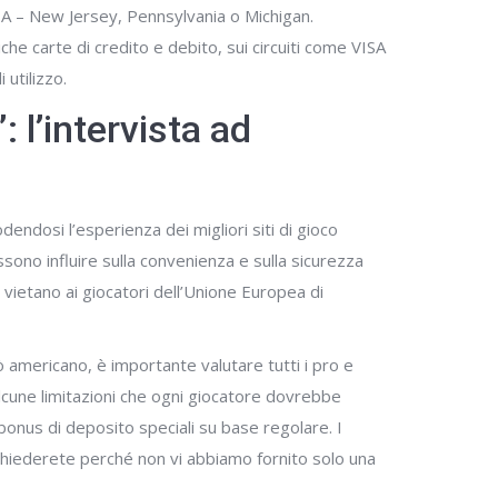
USA – New Jersey, Pennsylvania o Michigan.
siche carte di credito e debito, sui circuiti come VISA
 utilizzo.
 l’intervista ad
dendosi l’esperienza dei migliori siti di gioco
ssono influire sulla convenienza e sulla sicurezza
e vietano ai giocatori dell’Unione Europea di
nò americano, è importante valutare tutti i pro e
lcune limitazioni che ogni giocatore dovrebbe
e bonus di deposito speciali su base regolare. I
 chiederete perché non vi abbiamo fornito solo una