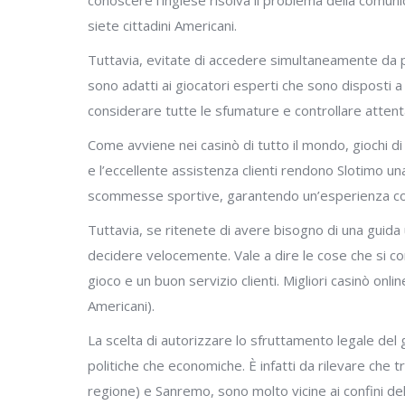
conoscere l’inglese risolva il problema della comuni
siete cittadini Americani.
Tuttavia, evitate di accedere simultaneamente da più
sono adatti ai giocatori esperti che sono disposti a 
considerare tutte le sfumature e controllare attent
Come avviene nei casinò di tutto il mondo, giochi di
e l’eccellente assistenza clienti rendono Slotimo una
scommesse sportive, garantendo un’esperienza comp
Tuttavia, se ritenete di avere bisogno di una guida 
decidere velocemente. Vale a dire le cose che si cons
gioco e un buon servizio clienti. Migliori casinò onl
Americani).
La scelta di autorizzare lo sfruttamento legale del g
politiche che economiche. È infatti da rilevare che 
regione) e Sanremo, sono molto vicine ai confini del p