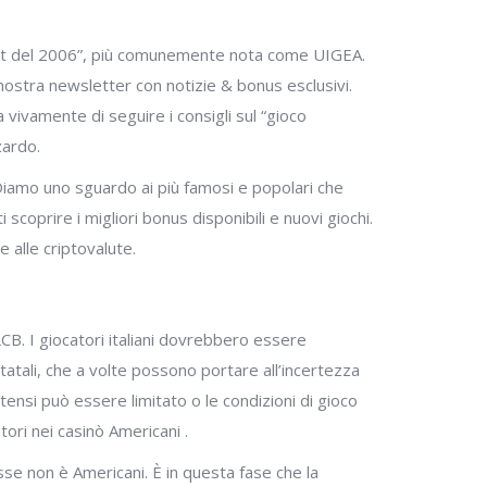
 Act del 2006”, più comunemente nota come UIGEA.
ostra newsletter con notizie & bonus esclusivi.
a vivamente di seguire i consigli sul “gioco
zardo.
Diamo uno sguardo ai più famosi e popolari che
scoprire i migliori bonus disponibili e nuovi giochi.
 alle criptovalute.
LCB. I giocatori italiani dovrebbero essere
statali, che a volte possono portare all’incertezza
itensi può essere limitato o le condizioni di gioco
tori nei casinò Americani .
sse non è Americani. È in questa fase che la