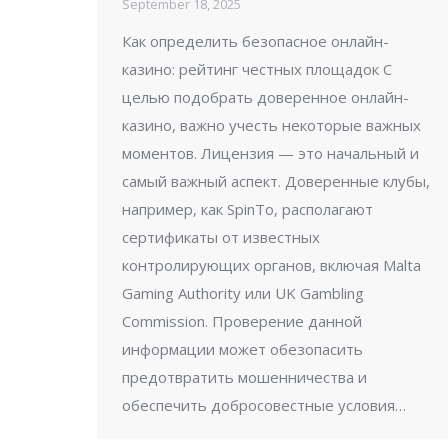
September 18, 2025
Как определить безопасное онлайн-
казино: рейтинг честных площадок С
целью подобрать доверенное онлайн-
казино, важно учесть некоторые важных
моментов. Лицензия — это начальный и
самый важный аспект. Доверенные клубы,
например, как SpinTo, располагают
сертификаты от известных
контролирующих органов, включая Malta
Gaming Authority или UK Gambling
Commission. Проверение данной
информации может обезопасить
предотвратить мошенничества и
обеспечить добросовестные условия…