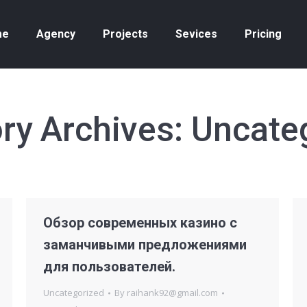
me
Agency
Projects
Sevices
Pricing
ry Archives:
Uncate
Обзор современных казино с
заманчивыми предложениями
для пользователей.
Uncategorized
By
raihank92@gmail.com