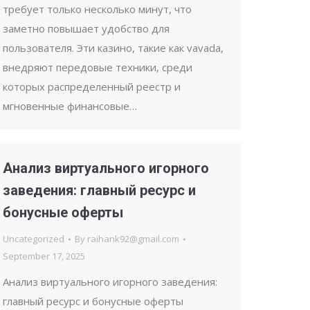
требует только несколько минут, что
заметно повышает удобство для
пользователя. Эти казино, такие как vavada,
внедряют передовые техники, среди
которых распределенный реестр и
мгновенные финансовые…
Анализ виртуального игорного
заведения: главный ресурс и
бонусные оферты
Uncategorized
By
raihank92@gmail.com
September 17, 2025
Анализ виртуального игорного заведения:
главный ресурс и бонусные оферты