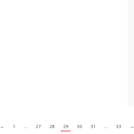
←
1
…
27
28
29
30
31
…
33