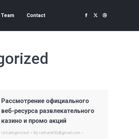
Team
Contact
Facebook
X
Dribbble
page
page
page
opens
opens
opens
in
in
in
new
new
new
gorized
window
window
window
Рассмотрение официального
веб-ресурса развлекательного
казино и промо акций
Uncategorized
By
raihank92@gmail.com