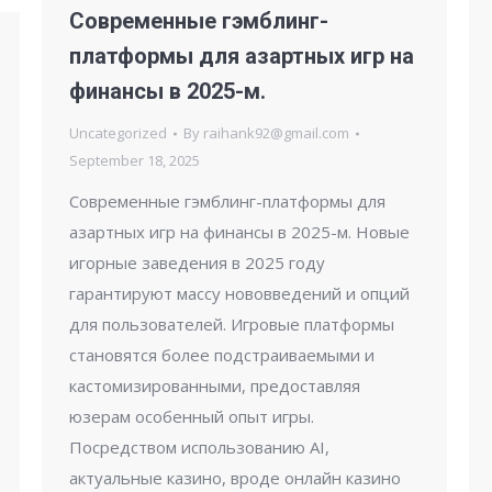
Современные гэмблинг-
платформы для азартных игр на
финансы в 2025-м.
Uncategorized
By
raihank92@gmail.com
September 18, 2025
Современные гэмблинг-платформы для
азартных игр на финансы в 2025-м. Новые
игорные заведения в 2025 году
гарантируют массу нововведений и опций
для пользователей. Игровые платформы
становятся более подстраиваемыми и
кастомизированными, предоставляя
юзерам особенный опыт игры.
Посредством использованию AI,
актуальные казино, вроде онлайн казино