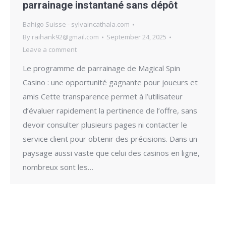
parrainage instantané sans dépôt
Bahigo Suisse - sylvaincathala.com
By
raihank92@gmail.com
September 24, 2025
Leave a comment
Le programme de parrainage de Magical Spin
Casino : une opportunité gagnante pour joueurs et
amis Cette transparence permet à l’utilisateur
d’évaluer rapidement la pertinence de l’offre, sans
devoir consulter plusieurs pages ni contacter le
service client pour obtenir des précisions. Dans un
paysage aussi vaste que celui des casinos en ligne,
nombreux sont les…