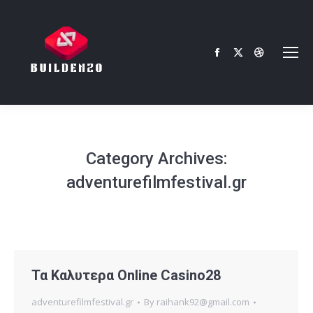
Facebook
X
Dribbble
page
page
page
opens
opens
opens
in
in
in
new
new
new
window
window
window
Category Archives:
adventurefilmfestival.gr
Τα Καλυτερα Online Casino28
adventurefilmfestival.gr
By
raihank92@gmail.com