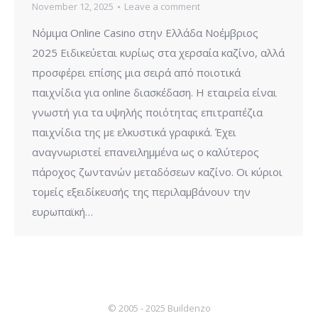
November 12, 2025
Leave a comment
Νόμιμα Online Casino στην Ελλάδα Νοέμβριος
2025 Ειδικεύεται κυρίως στα χερσαία καζίνο, αλλά
προσφέρει επίσης μια σειρά από ποιοτικά
παιχνίδια για online διασκέδαση. Η εταιρεία είναι
γνωστή για τα υψηλής ποιότητας επιτραπέζια
παιχνίδια της με ελκυστικά γραφικά. Έχει
αναγνωριστεί επανειλημμένα ως ο καλύτερος
πάροχος ζωντανών μεταδόσεων καζίνο. Οι κύριοι
τομείς εξειδίκευσής της περιλαμβάνουν την
ευρωπαϊκή…
© 2005 - 2025 Buildenzo