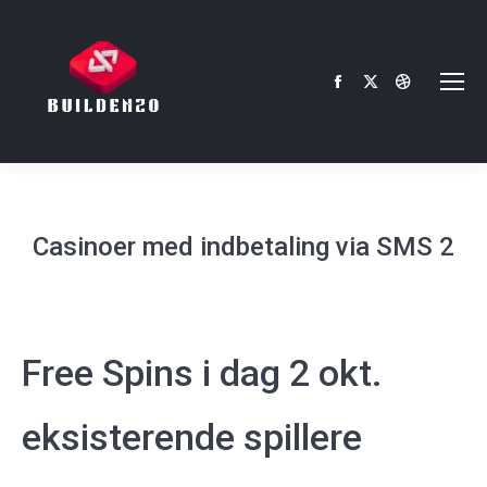
Facebook
X
Dribbble
page
page
page
opens
opens
opens
in
in
in
new
new
new
window
window
window
Casinoer med indbetaling via SMS 2
Free Spins i dag 2 okt.
eksisterende spillere