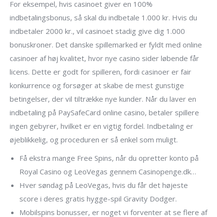
For eksempel, hvis casinoet giver en 100%
indbetalingsbonus, så skal du indbetale 1.000 kr. Hvis du
indbetaler 2000 kr., vil casinoet stadig give dig 1.000
bonuskroner. Det danske spillemarked er fyldt med online
casinoer af høj kvalitet, hvor nye casino sider løbende får
licens. Dette er godt for spilleren, fordi casinoer er fair
konkurrence og forsøger at skabe de mest gunstige
betingelser, der vil tiltrække nye kunder. Når du laver en
indbetaling på PaySafeCard online casino, betaler spillere
ingen gebyrer, hvilket er en vigtig fordel. Indbetaling er
øjeblikkelig, og proceduren er så enkel som muligt.
Få ekstra mange Free Spins, når du opretter konto på
Royal Casino og LeoVegas gennem Casinopenge.dk…
Hver søndag på LeoVegas, hvis du får det højeste
score i deres gratis hygge-spil Gravity Dodger.
Mobilspins bonusser, er noget vi forventer at se flere af