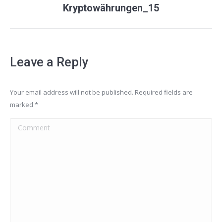
Kryptowährungen_15
post:
Leave a Reply
Your email address will not be published. Required fields are
marked
*
Comment