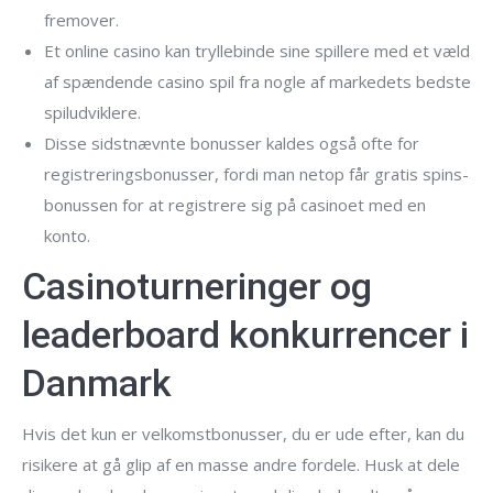
fremover.
Et online casino kan tryllebinde sine spillere med et væld
af spændende casino spil fra nogle af markedets bedste
spiludviklere.
Disse sidstnævnte bonusser kaldes også ofte for
registreringsbonusser, fordi man netop får gratis spins-
bonussen for at registrere sig på casinoet med en
konto.
Casinoturneringer og
leaderboard konkurrencer i
Danmark
Hvis det kun er velkomstbonusser, du er ude efter, kan du
risikere at gå glip af en masse andre fordele. Husk at dele