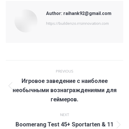
Author:
raihank92@gmail.com
https://buildenzo.rrsinnovation.com
Post
PREVIOUS
navigation
Игровое заведение с наиболее
Previous
необычными вознаграждениями для
post:
геймеров.
NEXT
Boomerang Test 45+ Sportarten & 11
Next