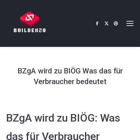
Facebook
X
Dribbble
page
page
page
opens
opens
opens
in
in
in
new
new
new
window
window
window
BZgA wird zu BIÖG Was das für
Verbraucher bedeutet
BZgA wird zu BIÖG: Was
das für Verbraucher