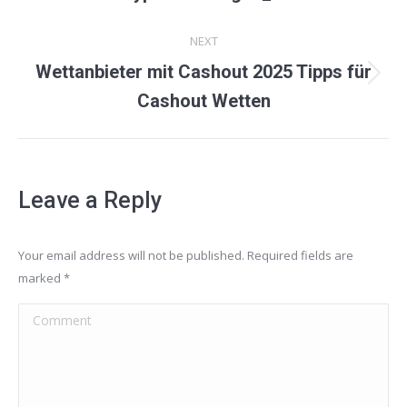
post:
NEXT
Wettanbieter mit Cashout 2025 Tipps für
Next
Cashout Wetten
post:
Leave a Reply
Your email address will not be published. Required fields are
marked
*
Comment