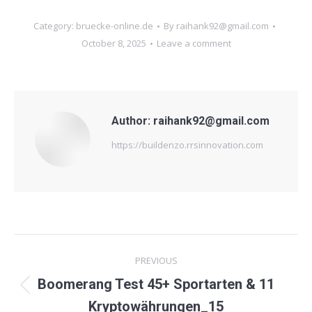
Category:
bruecke-online.de
By
raihank92@gmail.com
October 8, 2025
Leave a comment
Author:
raihank92@gmail.com
https://buildenzo.rrsinnovation.com
Post
PREVIOUS
navigation
Boomerang Test 45+ Sportarten & 11
Previous
Kryptowährungen_15