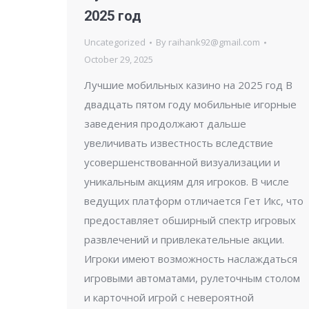
2025 год
Uncategorized
By
raihank92@gmail.com
October 29, 2025
Лучшие мобильных казино на 2025 год В
двадцать пятом году мобильные игорные
заведения продолжают дальше
увеличивать известность вследствие
усовершенствованной визуализации и
уникальным акциям для игроков. В числе
ведущих платформ отличается Гет Икс, что
предоставляет обширный спектр игровых
развлечений и привлекательные акции.
Игроки имеют возможность наслаждаться
игровыми автоматами, рулеточным столом
и карточной игрой с невероятной