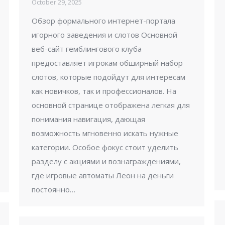
October 29, 2025
Обзор формального интернет-портала
игорного заведения и слотов Основной
веб-сайт гемблингового клуба
предоставляет игрокам обширный набор
слотов, которые подойдут для интересам
как новичков, так и профессионалов. На
основной странице отображена легкая для
понимания навигация, дающая
возможность мгновенно искать нужные
категории. Особое фокус стоит уделить
разделу с акциями и вознаграждениями,
где игровые автоматы Леон на деньги
постоянно…