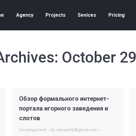
me
Agency
Projects
Sevices
Pricing
Archives:
October 29
Обзор формального интернет-
портала игорного заведения и
слотов
Uncategorized
By
raihank92@gmail.com