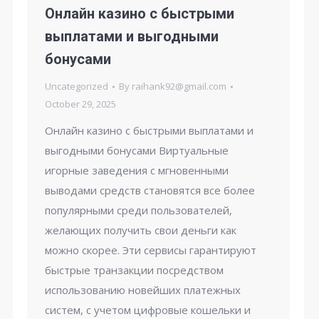
Онлайн казино с быстрыми
выплатами и выгодными
бонусами
Uncategorized
By
raihank92@gmail.com
October 29, 2025
Онлайн казино с быстрыми выплатами и
выгодными бонусами Виртуальные
игорные заведения с мгновенными
выводами средств становятся все более
популярными среди пользователей,
желающих получить свои деньги как
можно скорее. Эти сервисы гарантируют
быстрые транзакции посредством
использованию новейших платежных
систем, с учетом цифровые кошельки и