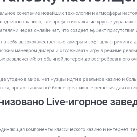
альное сочетание новейших технологий и атмосферы настоя
подлинных казино, где профессиональные крупье управляют 
ателями через онлайн-чат, что создает эффект присутствия
т в себя высококачественные камеры и софт для стриминга 
всяким маневром дилера и отслеживать игру в режиме реальн
ых развлечений: от обычной лотереи до востребованного очк
где угодно в мире, нет нужды идти в реальное казино и бол
ся, предоставляя всё более креативные решения для оптим
изовано Live-игорное завед
единяющая компоненты классического казино и интернет-те