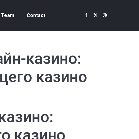
Team
Contact
Facebook
X
Dribbble
page
page
page
opens
opens
opens
in
in
in
new
new
new
йн-казино:
window
window
window
щего казино
казино:
го казино