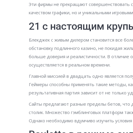
Эти фирмы не прекращают совершенствовать св
качеством графики, но и уникальными игровыми
21 с настоящим круп
Блекджек с живым дилером становится все бол
обстановку подлинного казино, не покидая жил
больше доверия и реалистичности. В отличие о
осуществляется в реальном времени.
Главной миссией в двадцать одно является пол
Геймеры способны применять такие методы, как
результативная партия зависит от не только у
Сайты предлагают разные пределы бетов, что 
столик. Множество гэмблинговых платформ так
Однако необходимо вдумчиво изучить условия 