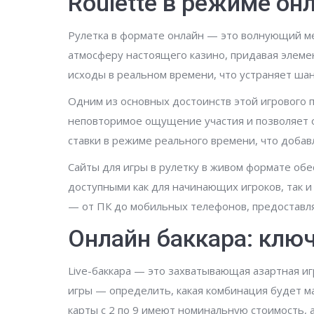
Roulette в режиме он
Рулетка в формате онлайн — это волнующий м
атмосферу настоящего казино, придавая элеме
исходы в реальном времени, что устраняет шан
Одним из основных достоинств этой игрового 
неповторимое ощущение участия и позволяет о
ставки в режиме реального времени, что добав
Сайты для игры в рулетку в живом формате об
доступными как для начинающих игроков, так 
— от ПК до мобильных телефонов, предоставля
Онлайн баккара: клю
Live-баккара — это захватывающая азартная иг
игры — определить, какая комбинация будет ма
карты с 2 по 9 имеют номинальную стоимость, а