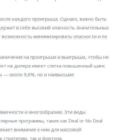
после каждого проигрыша. Однако, важно быть
держит в себе высокий опасность значительных
ет возможность минимизировать опасности и по
раничения на проигрыши и выигрыши, чтобы не
 бет на дилера имеет слегка повышенный шанс
ы — около 9,6%, но и наивысшие
амичности и многообразию. Эти виды
ярные программы, такие как Deal or No Deal
екает внимание к ним для массовой
 стратегию, так и фортуна.