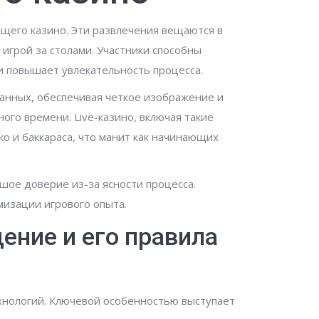
щего казино. Эти развлечения вещаются в
игрой за столами. Участники способны
 и повышает увлекательность процесса.
данных, обеспечивая четкое изображение и
ого времени. Live-казино, включая такие
о и баккараса, что манит как начинающих
ьшое доверие из-за ясности процесса.
изации игрового опыта.
ение и его правила
хнологий. Ключевой особенностью выступает