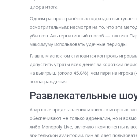
цифра итога.
Одним распространённых подходов выступает м
осмотрительным: несмотря на то, что эта мето
убытков. Альтернативный способ — тактика Пар
максимуму использовать удачные периоды.
Главным аспектом становится контроль игров
допустить утраты всех денег за короткий пери
на выигрыш (около 45,8%), чем пари на игрока
вознаграждения.
Развлекательные шоу
Азартные представления и квизы в игорных за
обеспечивают не только адреналин, но и возмо
либо Monopoly Live, включают компоненты клас
зрительской аудитории. пин ап дает пользоват