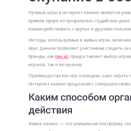
Прямые-игры в интернет-казино являются уник
прямом эфире из профильных студий или даже 
взаимодействовать с крупье и другими пользов
Методы, используемые в живых играх, включаю
звук. Данное позволяет участникам следить за 
бренды, как
пин ап
, предоставляет выбор игров
игроков, так и ветеранов.
Преимущества live-игр очевидны: шанс играть 
Интернет-казино продолжают совершенствовать
Каким способом орган
действия
Живое казино — это уникальная платформа, со