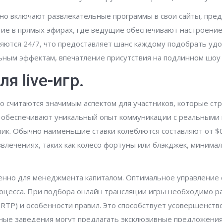
о включают развлекательные программы в свои сайты, пред
ие в прямых эфирах, где ведущие обеспечивают настроение
вляются 24/7, что предоставляет шанс каждому подобрать уд
ным эффектам, впечатление присутствия на подлинном шоу 
 live-игр.
но считаются значимым аспектом для участников, которые ст
 обеспечивают уникальный опыт коммуникации с реальными 
к. Обычно наименьшие ставки колеблются составляют от $0.5
влечениях, таких как колесо фортуны или блэкджек, минималь
нно для менеджмента капиталом. Оптимальное управление с
оцесса. При подбора онлайн трансляции игры необходимо рас
(RTP) и особенности правил. Это способствует усовершенств
ные заведения могут предлагать эксклюзивные предложения