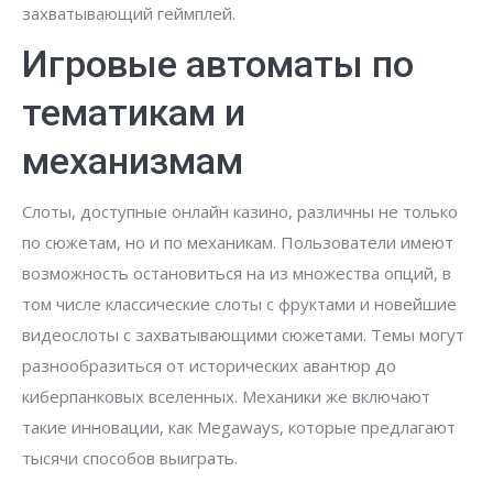
захватывающий геймплей.
Игровые автоматы по
тематикам и
механизмам
Слоты, доступные онлайн казино, различны не только
по сюжетам, но и по механикам. Пользователи имеют
возможность остановиться на из множества опций, в
том числе классические слоты с фруктами и новейшие
видеослоты с захватывающими сюжетами. Темы могут
разнообразиться от исторических авантюр до
киберпанковых вселенных. Механики же включают
такие инновации, как Megaways, которые предлагают
тысячи способов выиграть.