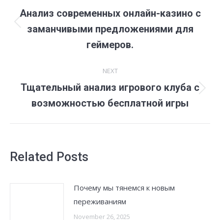
navigation
Анализ современных онлайн-казино с
Previous
заманчивыми предложениями для
post:
геймеров.
NEXT
Тщательный анализ игрового клуба с
Next
возможностью бесплатной игры
post:
Related Posts
Почему мы тянемся к новым
переживаниям
November 26, 2025