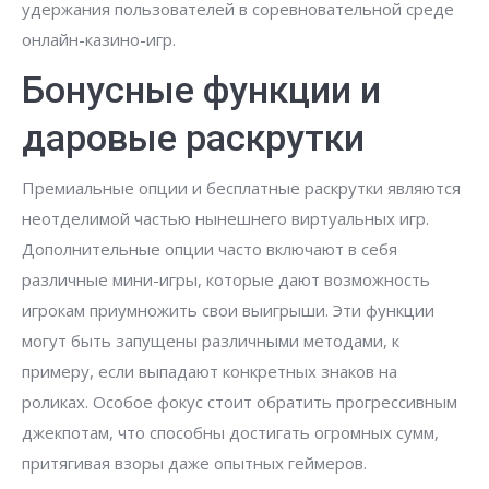
удержания пользователей в соревновательной среде
онлайн-казино-игр.
Бонусные функции и
даровые раскрутки
Премиальные опции и бесплатные раскрутки являются
неотделимой частью нынешнего виртуальных игр.
Дополнительные опции часто включают в себя
различные мини-игры, которые дают возможность
игрокам приумножить свои выигрыши. Эти функции
могут быть запущены различными методами, к
примеру, если выпадают конкретных знаков на
роликах. Особое фокус стоит обратить прогрессивным
джекпотам, что способны достигать огромных сумм,
притягивая взоры даже опытных геймеров.