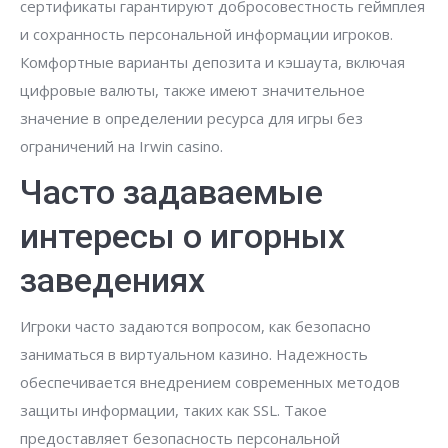
сертификаты гарантируют добросовестность геймплея
и сохранность персональной информации игроков.
Комфортные варианты депозита и кэшаута, включая
цифровые валюты, также имеют значительное
значение в определении ресурса для игры без
ограничений на Irwin casino.
Часто задаваемые
интересы о игорных
заведениях
Игроки часто задаются вопросом, как безопасно
заниматься в виртуальном казино. Надежность
обеспечивается внедрением современных методов
защиты информации, таких как SSL. Такое
предоставляет безопасность персональной