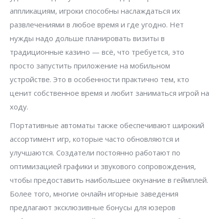
аппликациям, игроки способны наслаждаться их
развлечениями в любое время и где угодно. Нет
нужды надо дольше планировать визиты в
традиционные казино — всё, что требуется, это
просто запустить приложение на мобильном
устройстве. Это в особенности практично тем, кто
ценит собственное время и любит заниматься игрой на
ходу.
Портативные автоматы также обеспечивают широкий
ассортимент игр, которые часто обновляются и
улучшаются. Создатели постоянно работают по
оптимизацией графики и звукового сопровождения,
чтобы предоставить наибольшее окунание в геймплей.
Более того, многие онлайн игорные заведения
предлагают эксклюзивные бонусы для юзеров