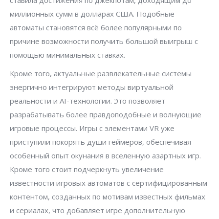
ставила достижения по джекпотам, доходящим до
миллионных сумм в долларах США. Подобные
автоматы становятся всё более популярными по
причине возможности получить большой выигрыш с
помощью минимальных ставках.
Кроме того, актуальные развлекательные системы
энергично интегрируют методы виртуальной
реальности и AI-технологии. Это позволяет
разрабатывать более правдоподобные и волнующие
игровые процессы. Игры с элементами VR уже
приступили покорять души геймеров, обеспечивая
особенный опыт окунания в вселенную азартных игр.
Кроме того стоит подчеркнуть увеличение
известности игровых автоматов с сертифицированным
контентом, созданных по мотивам известных фильмах
и сериалах, что добавляет игре дополнительную