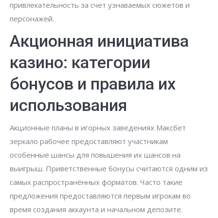
привлекательность за счет узнаваемых сюжетов и
персонажей.
Акционная инициатива
казино: категории
бонусов и правила их
использования
Акционные планы в игорных заведениях Максбет
зеркало рабочее предоставляют участникам
особенные шансы для повышения их шансов на
выигрыш. Приветственные бонусы считаются одним из
самых распространённых форматов. Часто такие
предложения предоставляются первым игрокам во
время создания аккаунта и начальном депозите.