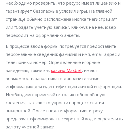
необходимо проверить, что ресурс имеет лицензию и
гарантирует безопасные условия игры. На главной
странице обычно расположена кнопка “Регистрация”
или “Создать учетную запись”. Кликнув на нее, юзер
переходит на оформлению анкеты.
В процессе ввода формы потребуется предоставить
персональные сведения: фамилия и имя, email-адрес и
телефонный номер. Определенные игорные
заведения, такие как
казино Maxbet
, имеют
возможность запрашивать дополнительные
информацию для идентификации личной информации.
Необходимо: применяйте только обновлённую
сведения, так как это упростит процесс снятия
выигрышей. После ввода информации, игроку
предложат сформировать секретный код и определить
валюту учетной записи.