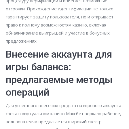
процедуру верификации и избегает возможные
отсрочки. Прохождение идентификации не только
гарантирует защиту пользователя, но и открывает
право к полному возможностям казино, включая
обналичивание выигрышей и участие в бонусных
предложениях.
Внесение аккаунта для
игры баланса:
предлагаемые методы
операций
Для успешного внесения средств на игрового аккаунта
счета в виртуальном казино Максбет зеркало рабочее,
пользователям предлагается широкий спектр