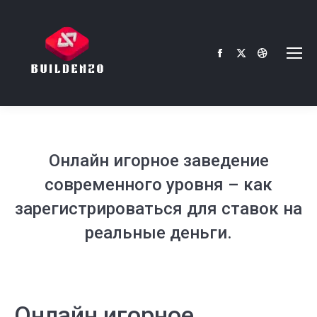
Facebook
X
Dribbble
page
page
page
opens
opens
opens
in
in
in
new
new
new
window
window
window
Онлайн игорное заведение
современного уровня – как
зарегистрироваться для ставок на
реальные деньги.
Онлайн игорное