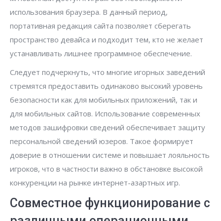
использования браузера. В данный период,
портативная редакция сайта позволяет сберегать
пространство девайса и подходит тем, кто не желает
устанавливать лишнее программное обеспечение.
Следует подчеркнуть, что многие игорных заведений
стремятся предоставить одинаково высокий уровень
безопасности как для мобильных приложений, так и
для мобильных сайтов. Использование современных
методов зашифровки сведений обеспечивает защиту
персональной сведений юзеров. Такое формирует
доверие в отношении системе и повышает лояльность
игроков, что в частности важно в обстановке высокой
конкуренции на рынке интернет-азартных игр.
Совместное функционирование с
различными операционными