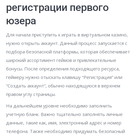
регистрации первого
юзера
Для начала приступить к играть в виртуальном казино,
нужно открыть аккаунт. Данный процесс запускается с
подбора безопасной платформы, которая обеспечивает
широкий ассортимент геймов и привлекательные
бонусы. После определения подходящего ресурса,
геймеру нужно отыскать клавишу “Регистрация” или
“Создать аккаунт”, обычно находящуюся в верхнем
правом углу страницы.
На дальнейшем уровне необходимо заполнить
учетную бланк. Важно тщательно заполнять личные
данные, такие как, имя, электронный адрес и номер
телефона. Также необходимо придумать безопасный