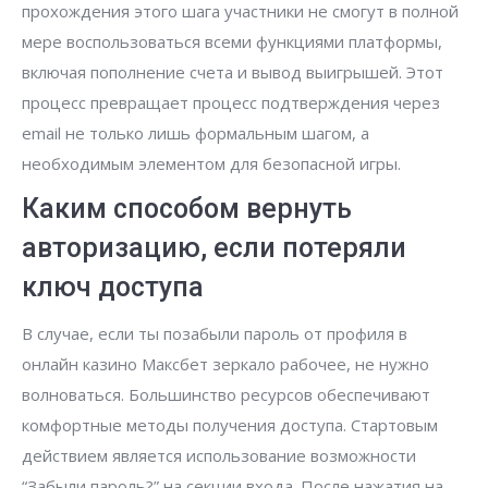
прохождения этого шагa участники не смогут в полной
мере воспользоваться всеми функциями платформы,
включая пополнение счета и вывод выигрышей. Этот
процесс превращает процесс подтверждения через
email не только лишь формальным шагом, а
необходимым элементом для безопасной игры.
Каким способом вернуть
авторизацию, если потеряли
ключ доступа
В случае, если ты позабыли пароль от профиля в
онлайн казино Максбет зеркало рабочее, не нужно
волноваться. Большинство ресурсов обеспечивают
комфортные методы получения доступа. Стартовым
действием является использование возможности
“Забыли пароль?” на секции входа. После нажатия на