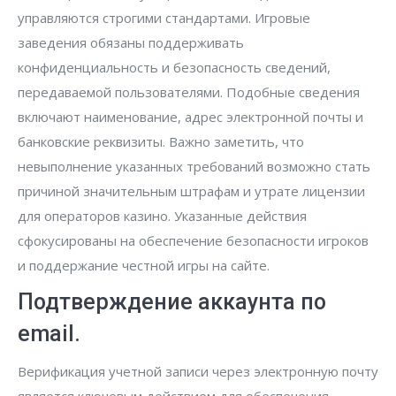
управляются строгими стандартами. Игровые
заведения обязаны поддерживать
конфиденциальность и безопасность сведений,
передаваемой пользователями. Подобные сведения
включают наименование, адрес электронной почты и
банковские реквизиты. Важно заметить, что
невыполнение указанных требований возможно стать
причиной значительным штрафам и утрате лицензии
для операторов казино. Указанные действия
сфокусированы на обеспечение безопасности игроков
и поддержание честной игры на сайте.
Подтверждение аккаунта по
email.
Верификация учетной записи через электронную почту