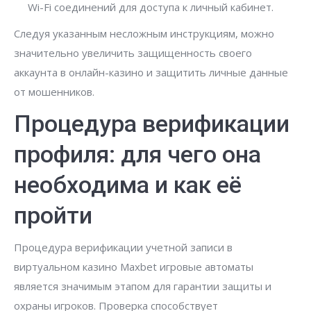
Wi-Fi соединений для доступа к личный кабинет.
Следуя указанным несложным инструкциям, можно
значительно увеличить защищенность своего
аккаунта в онлайн-казино и защитить личные данные
от мошенников.
Процедура верификации
профиля: для чего она
необходима и как её
пройти
Процедура верификации учетной записи в
виртуальном казино Maxbet игровые автоматы
является значимым этапом для гарантии защиты и
охраны игроков. Проверка способствует