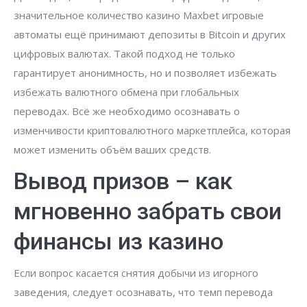
значительное количество казино Maxbet игровые
автоматы ещё принимают депозиты в Bitcoin и других
цифровых валютах. Такой подход не только
гарантирует анонимность, но и позволяет избежать
избежать валютного обмена при глобальных
переводах. Всё же необходимо осознавать о
изменчивости криптовалютного маркетплейса, которая
может изменить объём ваших средств.
Вывод призов – как
мгновенно забрать свои
финансы из казино
Если вопрос касается снятия добычи из игорного
заведения, следует осознавать, что темп перевода