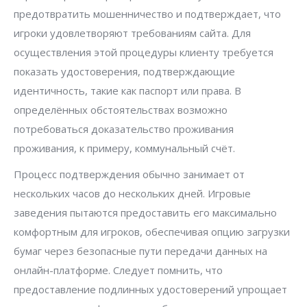
предотвратить мошенничество и подтверждает, что
игроки удовлетворяют требованиям сайта. Для
осуществления этой процедуры клиенту требуется
показать удостоверения, подтверждающие
идентичность, такие как паспорт или права. В
определённых обстоятельствах возможно
потребоваться доказательство проживания
проживания, к примеру, коммунальный счёт.
Процесс подтверждения обычно занимает от
нескольких часов до нескольких дней. Игровые
заведения пытаются предоставить его максимально
комфортным для игроков, обеспечивая опцию загрузки
бумаг через безопасные пути передачи данных на
онлайн-платформе. Следует помнить, что
предоставление подлинных удостоверений упрощает