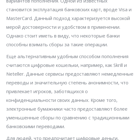
вариантов пополнения. Одной из известных
становится эксплуатация банковских карт, вроде Visa и
MasterCard. Данный подход характеризуется высокой
мерой достоверности и удобством в применении.
Однако стоит иметь в виду, что некоторые банки
способны взимать сборы за такие операции.
Еще альтернативным удобным способом пополнения
считаются цифровые кошельки, например, как Skrill и
Neteller. Данные сервисы предоставляют немедленные
переводы и значительную степень анонимности, что
привлекает игроков, заботящихся о
конфиденциальности своих данных. Кроме того,
электронные бумажники часто предоставляют более
уменьшенные сборы по сравнению с традиционными
банковскими переводами.
Для людей, что предпочитает цифровые деньги,