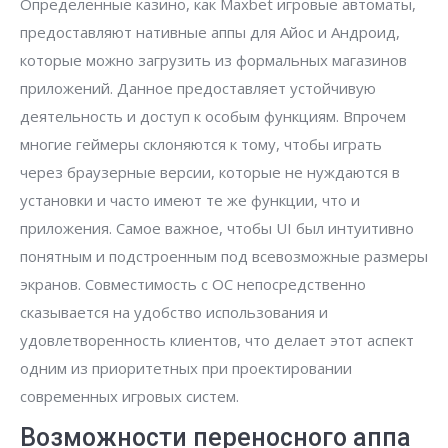
Определенные казино, как Maxbet игровые автоматы,
предоставляют нативные аппы для Айос и Андроид,
которые можно загрузить из формальных магазинов
приложений. Данное предоставляет устойчивую
деятельность и доступ к особым функциям. Впрочем
многие геймеры склоняются к тому, чтобы играть
через браузерные версии, которые не нуждаются в
установки и часто имеют те же функции, что и
приложения. Самое важное, чтобы UI был интуитивно
понятным и подстроенным под всевозможные размеры
экранов. Совместимость с ОС непосредственно
сказывается на удобство использования и
удовлетворенность клиентов, что делает этот аспект
одним из приоритетных при проектировании
современных игровых систем.
Возможности переносного аппа