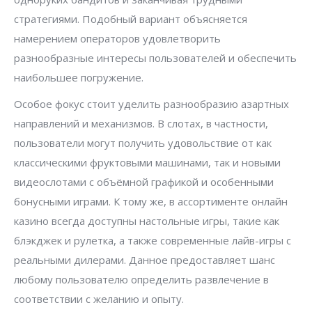
стратегиями. Подобный вариант объясняется
намерением операторов удовлетворить
разнообразные интересы пользователей и обеспечить
наибольшее погружение.
Особое фокус стоит уделить разнообразию азартных
направлений и механизмов. В слотах, в частности,
пользователи могут получить удовольствие от как
классическими фруктовыми машинами, так и новыми
видеослотами с объёмной графикой и особенными
бонусными играми. К тому же, в ассортименте онлайн
казино всегда доступны настольные игры, такие как
блэкджек и рулетка, а также современные лайв-игры с
реальными дилерами. Данное предоставляет шанс
любому пользователю определить развлечение в
соответствии с желанию и опыту.