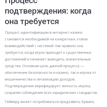
Процесс
подтверждения: когда
она требуется
Процесс идентификации в интернет-казино
становится необходимой на конкретных этапах
взаимодействий с системой. Как правило она
требуется, когда игрок приходит к существенных
достижений и начинает выводить значительные
средства. Основная цель данной процесса —
обеспечение безопасности и казино, так и игрока от
мошенничества и легализации доходов.
Подтверждение верифицирует личность игрока,
сохраняя соблюдение всех юридических стандартов.
Геймеру может потребоваться предъявить бумаги,