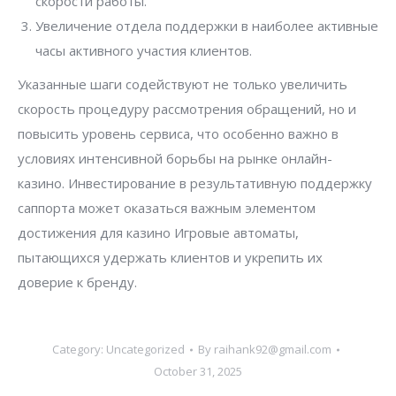
скорости работы.
Увеличение отдела поддержки в наиболее активные
часы активного участия клиентов.
Указанные шаги содействуют не только увеличить
скорость процедуру рассмотрения обращений, но и
повысить уровень сервиса, что особенно важно в
условиях интенсивной борьбы на рынке онлайн-
казино. Инвестирование в результативную поддержку
саппорта может оказаться важным элементом
достижения для казино Игровые автоматы,
пытающихся удержать клиентов и укрепить их
доверие к бренду.
Category:
Uncategorized
By
raihank92@gmail.com
October 31, 2025