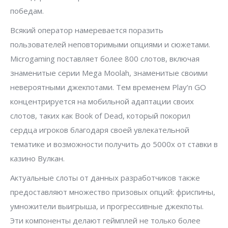
победам.
Всякий оператор намеревается поразить
пользователей неповторимыми опциями и сюжетами.
Microgaming поставляет более 800 слотов, включая
знаменитые серии Mega Moolah, знаменитые своими
невероятными джекпотами. Тем временем Play’n GO
концентрируется на мобильной адаптации своих
слотов, таких как Book of Dead, который покорил
сердца игроков благодаря своей увлекательной
тематике и возможности получить до 5000x от ставки в
казино Вулкан.
Актуальные слоты от данных разработчиков также
предоставляют множество призовых опций: фриспины,
умножители выигрыша, и прогрессивные джекпоты.
Эти компоненты делают геймплей не только более