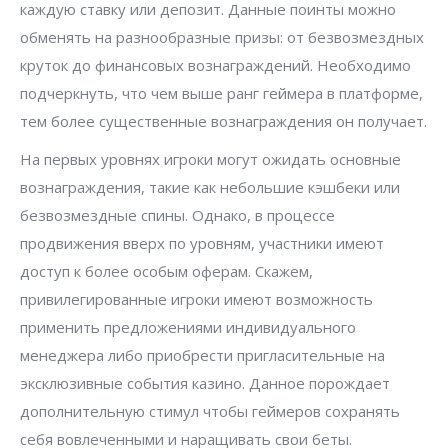
каждую ставку или депозит. Данные поинты можно
обменять на разнообразные призы: от безвозмездных
круток до финансовых вознаграждений. Необходимо
подчеркнуть, что чем выше ранг геймера в платформе,
тем более существенные вознаграждения он получает.
На первых уровнях игроки могут ожидать основные
вознаграждения, такие как небольшие кэшбеки или
безвозмездные спины. Однако, в процессе
продвижения вверх по уровням, участники имеют
доступ к более особым оферам. Скажем,
привилегированные игроки имеют возможность
применить предложениями индивидуального
менеджера либо приобрести пригласительные на
эксклюзивные события казино. Данное порождает
дополнительную стимул чтобы геймеров сохранять
себя вовлеченными и наращивать свои беты.