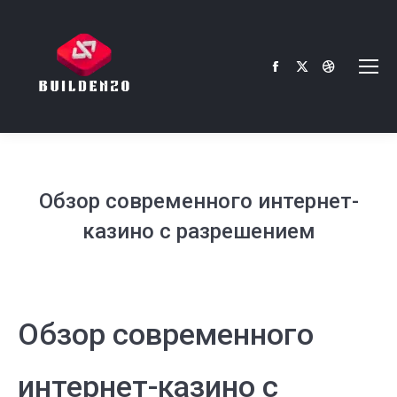
Facebook
X
Dribbble
page
page
page
opens
opens
opens
in
in
in
new
new
new
window
window
window
Обзор современного интернет-
казино с разрешением
Обзор современного
интернет-казино с