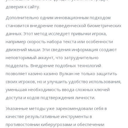
доверия к сайту.
Дополнительно одним инновационным подходом
становится внедрение поведенческой биометрических
данных. Этот метод исследует привычки игрока,
например скорость набора текста или особенности
движений мыши. Эти сведения информация создают
неповторимый аккаунт, что затруднительно
подделать. Внедрение подобных технологий
позволяет казино казино Вулкан не только защитить
своих игроков, но и улучшить удобство использования,
уменьшая необходимость ввода сложных ключей
доступа и кодов подтверждения личности.
Указанные методы уже зарекомендовали себя в
качестве результативные инструменты в
противостоянии киберугрозами и обеспечении