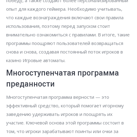
победу, а также создают более персонализированный
опыт для каждого геймера. Необходимо учитывать,
что каждые вознаграждения включают свои правила
использования, поэтому перед запуском стоит
внимательно ознакомиться с правилами. В итоге, такие
программы поощряют пользователей возвращаться
снова и снова, создавая постоянный поток игроков в
казино Игровые автоматы.
Многоступенчатая программа
преданности
Многоступенчатая программа верности — это
эффективный средство, который помогает игорному
заведению удерживать игроков и поощрять их
участие. Ключевой основа этой программы состоит в
том, что игроки зарабатывают поинты или очки за