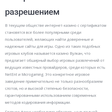
разрешением
В текущем обществе интернет-казино с сертификатом
становятся все более популярными среди
пользователей, желающих найти доверенные и
надежные сайты для игры. Одно из таких подобных
игровых клубов называется казино Вулкан, что
предлагает обширный выбор игровых развлечений от
ведущих известных провайдеров, среди которых есть
NetEnt и Microgaming. Это конкретное игровое
заведение примечательно не только разнообразием
слотов, но и высокой степенью безопасности,
гарантированными использованием современных
методов кодирования информации.
Главное фокус необходимо обратить на выгодной