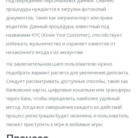
подтверждение персональных данных. Обычно
процедура нуждается в загрузки фотокопий
документов, таких как загранпаспорт или права
водителя. Данный процедура, известный под
названием KYC (Know Your Customer), способствует
избежать жульничество и охраняет клиентов от
незаконного входа к их аккаунтам.
На заключительном шаге пользователю нужно
подобрать вариант расчета для увеличения депозита.
Следует рассматривать доступные способы, такие как
банковские карты, цифровые кошельки или трансферы
через банк, чтобы определить наиболее удобный
метод. Когда все завершения каждого из действий
процесс регистрации будет окончена, и пользователь
сможет приступить к игре в любимые игры.