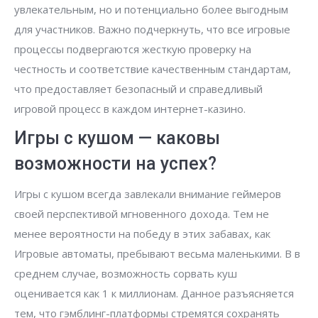
увлекательным, но и потенциально более выгодным
для участников. Важно подчеркнуть, что все игровые
процессы подвергаются жесткую проверку на
честность и соответствие качественным стандартам,
что предоставляет безопасный и справедливый
игровой процесс в каждом интернет-казино.
Игры с кушом — каковы
возможности на успех?
Игры с кушом всегда завлекали внимание геймеров
своей перспективой мгновенного дохода. Тем не
менее вероятности на победу в этих забавах, как
Игровые автоматы, пребывают весьма маленькими. В в
среднем случае, возможность сорвать куш
оценивается как 1 к миллионам. Данное разъясняется
тем, что гэмблинг-платформы стремятся сохранять