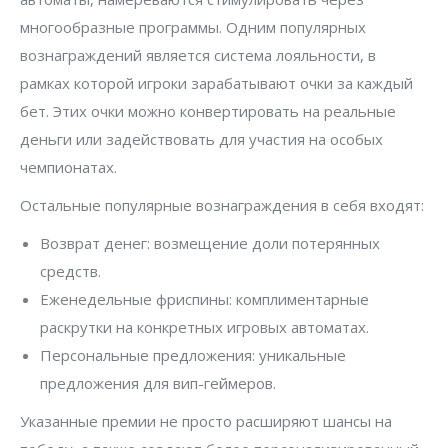
многообразные программы. Одним популярных
вознаграждений является система лояльности, в
рамках которой игроки зарабатывают очки за каждый
бет. Этих очки можно конвертировать на реальные
деньги или задействовать для участия на особых
чемпионатах.
Остальные популярные вознаграждения в себя входят:
Возврат денег: возмещение доли потерянных
средств.
Еженедельные фриспины: комплиментарные
раскрутки на конкретных игровых автоматах.
Персональные предложения: уникальные
предложения для вип-геймеров.
Указанные премии не просто расширяют шансы на