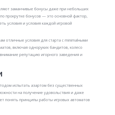
вляют заманчивые бонусы даже при небольших
по прокрутке бонусов — это основной фактор,
еть условия и условия каждой игровой
ам отличные условия для старта с minimalными
матов, включая одноруких бандитов, колесо
 внимание репутацию игорного заведения и
и
етодом испытать азартом без существенных
можности на получение удовольствия и даже
очет понять принципы работы игровых автоматов