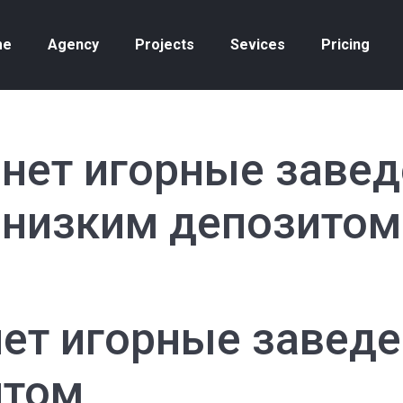
me
Agency
Projects
Sevices
Pricing
нет игорные заве
низким депозитом
ет игорные завед
итом