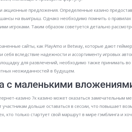
т и акционные предложения. Определенные казино предоста
 шансы на выигрыш. Однако необходимо помнить о правилах 
ими игроками. Таким образом советуется детально рассмотр
аненные сайты, как PlayAmo и Betway, которые дают геймер
и себя вследствие надежности и ассортименту игровых авто
площадку для развлечений, необходимо также принимать во
иятных неожиданностей в будущем.
а с маленькими вложениям
тернет-казино 7к казино может оказаться замечательным м
 участникам дольше оставаться в сессии, что повышает воз
тех, кто только стартует свой маршрут в мире гэмблинга и х