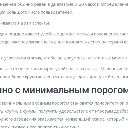
е менее обычно равен в диапазоне 5-20 баксов. Определенн
для большого числа пользователей.
нимание на эти аспекты:
 дом поддерживает удобные для вас методы пополнения счет
аведения предлагают выгодные вознаграждения за первый вз
 с условиями снятия, чтобы не допустить негативных момент
с — это не только вопрос удобства, но и плана. Маленькие 
очем более крупные депозиты могут дать доступ к более в
ино с минимальным порого
 с минимальным входным порогом становится приоритетной 
ить крупные суммы, получить удовольствие от игровым драй
рного заведения оказывается наименьший взнос, который час
 всех, желающего проверить фортуну.