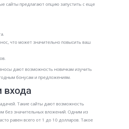
ые сайты предлагают опцию запустить с еще
а.
нос, что может значительно повысить ваш
ов.
взносы дают возможность новичкам изучить
ыгодным бонусам и предложениям.
м входа
задачей. Такие сайты дают возможность
вом без значительных вложений. Одним из
то равен всего от 1 до 10 долларов. Такое