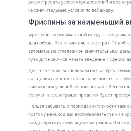
рассматривать условия предложений и вознаг
как значительные условия по вейджеру.
Фриспины за наименьший в
Фриспины за минимальный вклад — это уникал
для победы без значительных затрат. Подобны
автоматы, не ставя на кон значительными деньг
путь для новичков начать введение с сферой аз
Для того чтобы воспользоваться оферту, гейм
вращения самостоятельно зачисляются на гейм
выполнения условий по выигрышам с бесплатных
полученные выигрыши придется будет проверн
Нельзя забывать о периодах активности таких 
поэтому необходимо воспользоваться ими в ср
предотвратить аннуляции выигрышей. В итоге,
фортуна без больших финансовых вложений.