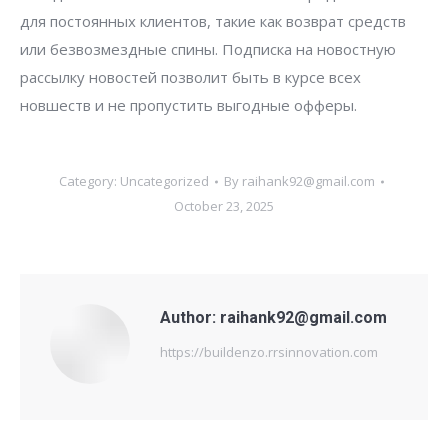
для постоянных клиентов, такие как возврат средств
или безвозмездные спины. Подписка на новостную
рассылку новостей позволит быть в курсе всех
новшеств и не пропустить выгодные офферы.
Category:
Uncategorized
By
raihank92@gmail.com
October 23, 2025
Author:
raihank92@gmail.com
https://buildenzo.rrsinnovation.com