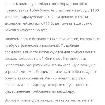
взнос. К примеру, гэмблинг-платформа способно
предоставить 100% бонус на стартовый взнос до $100.
Данное подразумевает, что при депозите сотни
долларов геймер azino777 будет иметь еще сотню
баксов в качестве бонуса.
Впрочем есть и безвложенные привилегии, которые не
требуют финансовых вложений. Подобные
предложения часто используются для приманивания
свежих пользователей. Они способны включать
бесплатные раскрутки или незначительную сумму на
игровой счет. Необходимо помнить, что безвкладные
бонусы казино онлайн обычно имеют строгими
правилами по вейджеру, которые могут включать
существенные требования по вейджеру.
Всякое игровой дом определяет свои регламенты и