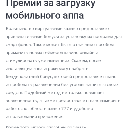
Премии за загрузку
мобильного аппа
Большинство виртуальные казино предоставляют
привлекательные бонусы за установку их программ для
смартфонов. Такое может быть отличным способом
приманить новых геймеров казино онлайн и
стимулировать уже нынешних. Скажем, после
инсталляции аппа игроки могут забрать
бездепозитный бонус, который предоставляет шанс
испробовать развлечения без угрозы лишиться своих
средств. Подобный метод не только повышает
вовлеченность, а также предоставляет шанс измерить
работоспособность азино 777 и удобство
использования приложения.
Кроме того, игроки способны получать