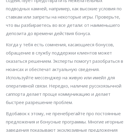
содействует предотвратить нежелательных
подводных камней, например, как высокие условия по
ставкам или запреты на некоторые игры. Проверьте,
что вы разбираетесь во все детали: от наименьшего
депозита до времени действия бонуса.
Когда у тебя есть сомнения, касающиеся бонусов,
обращение в службу поддержки клиентов может
оказаться решением. Эксперты помогут разобраться в
нюансах и обеспечат актуальную сведения.
Используйте мессенджер на живую или имейл для
оперативной связи. Нередко, наличие русскоязычной
саппорта делает проще коммуникацию и делает
быстрее разрешение проблем.
Вдобавок к этому, не пренебрегайте про постоянные
предложения и бонусные программы. Многие игорные
заведения показывают эксклюзивные предложения