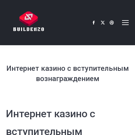
Facebook
X
Dribbble
page
page
page
opens
opens
opens
in
in
in
new
new
new
window
window
window
Интернет казино с вступительным
вознаграждением
Интернет казино с
вступительным