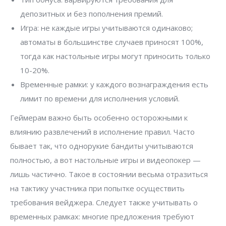
депозитных и без пополнения премий.
Игра: не каждые игры учитываются одинаково;
автоматы в большинстве случаев приносят 100%,
тогда как настольные игры могут приносить только
10-20%.
Временные рамки: у каждого вознаграждения есть
лимит по времени для исполнения условий.
Геймерам важно быть особенно осторожными к
влиянию развлечений в исполнение правил. Часто
бывает так, что однорукие бандиты учитываются
полностью, а вот настольные игры и видеопокер —
лишь частично. Такое в состоянии весьма отразиться
на тактику участника при попытке осуществить
требования вейджера. Следует также учитывать о
временных рамках: многие предложения требуют