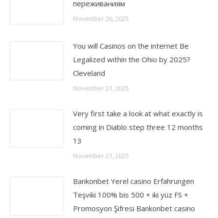
переживаниям
November 26, 2025
You will Casinos on the internet Be
Legalized within the Ohio by 2025?
Cleveland
November 21, 2025
Very first take a look at what exactly is
coming in Diablo step three 12 months
13
November 21, 2025
Bankonbet Yerel casino Erfahrungen
Teşviki 100% bis 500 + iki yüz FS +
Promosyon Şifresi Bankonbet casino