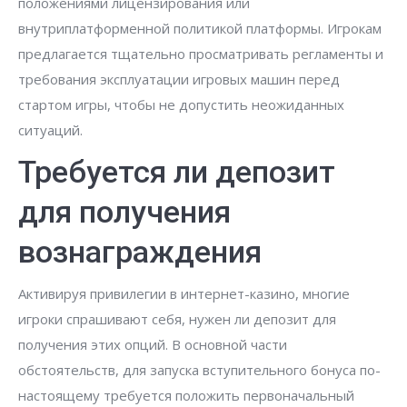
положениями лицензирования или
внутриплатформенной политикой платформы. Игрокам
предлагается тщательно просматривать регламенты и
требования эксплуатации игровых машин перед
стартом игры, чтобы не допустить неожиданных
ситуаций.
Требуется ли депозит
для получения
вознаграждения
Активируя привилегии в интернет-казино, многие
игроки спрашивают себя, нужен ли депозит для
получения этих опций. В основной части
обстоятельств, для запуска вступительного бонуса по-
настоящему требуется положить первоначальный