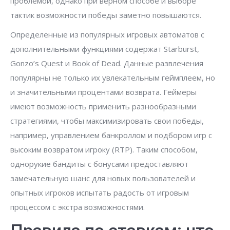
проблемой, однако при верном способе и выборе
тактик возможности победы заметно повышаются.
Определенные из популярных игровых автоматов с
дополнительными функциями содержат Starburst,
Gonzo’s Quest и Book of Dead. Данные развлечения
популярны не только их увлекательным геймплеем, но
и значительными процентами возврата. Геймеры
имеют возможность применить разнообразными
стратегиями, чтобы максимизировать свои победы,
например, управлением банкроллом и подбором игр с
высоким возвратом игроку (RTP). Таким способом,
однорукие бандиты с бонусами предоставляют
замечательную шанс для новых пользователей и
опытных игроков испытать радость от игровым
процессом с экстра возможностями.