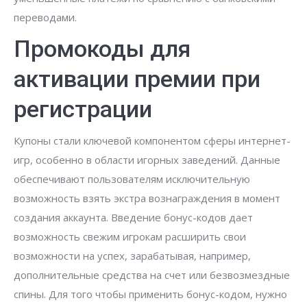
переводами.
Промокоды для
активации премии при
регистрации
Купоны стали ключевой компонентом сферы интернет-
игр, особенно в области игорных заведений. Данные
обеспечивают пользователям исключительную
возможность взять экстра вознаграждения в момент
создания аккаунта. Введение бонус-кодов дает
возможность свежим игрокам расширить свои
возможности на успех, зарабатывая, например,
дополнительные средства на счет или безвозмездные
спины. Для того чтобы применить бонус-кодом, нужно