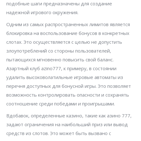
подобные шаги предназначены для создание
надежной игрового окружения.
Одним из самых распространенных лимитов является
блокировка на воспользование бонусов в конкретных
слотах. Это осуществляется с целью не допустить
злоупотреблений со стороны пользователей,
пытающихся мгновенно повысить свой баланс.
Азартный клуб azino777, к примеру, в состоянии
удалить высоковолатильные игровые автоматы из
перечня доступных для бонусной игры. Это позволяет
возможность контролировать опасности и сохранять
соотношение среди победами и проигрышами.
Вдобавок, определенные казино, такие как азино 777,
задают ограничения на наибольший приз или вывод
средств из слотов. Это может быть вызвано с