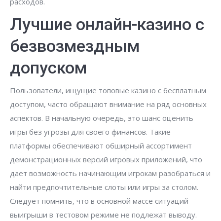
расходов.
Лучшие онлайн-казино с
безвозмездным
допуском
Пользователи, ищущие топовые казино с бесплатным
доступом, часто обращают внимание на ряд основных
аспектов. В начальную очередь, это шанс оценить
игры без угрозы для своего финансов. Такие
платформы обеспечивают обширный ассортимент
демонстрационных версий игровых приложений, что
дает возможность начинающим игрокам разобраться и
найти предпочтительные слоты или игры за столом.
Следует помнить, что в основной массе ситуаций
выигрыши в тестовом режиме не подлежат выводу.