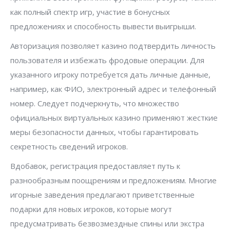
как полный спектр игр, участие в бонусных
предложениях и способность вывести выигрыши.
Авторизация позволяет казино подтвердить личность
пользователя и избежать фродовые операции. Для
указанного игроку потребуется дать личные данные,
например, как ФИО, электронный адрес и телефонный
номер. Следует подчеркнуть, что множество
официальных виртуальных казино применяют жесткие
меры безопасности данных, чтобы гарантировать
секретность сведений игроков.
Вдобавок, регистрация предоставляет путь к
разнообразным поощрениям и предложениям. Многие
игорные заведения предлагают приветственные
подарки для новых игроков, которые могут
предусматривать безвозмездные спины или экстра