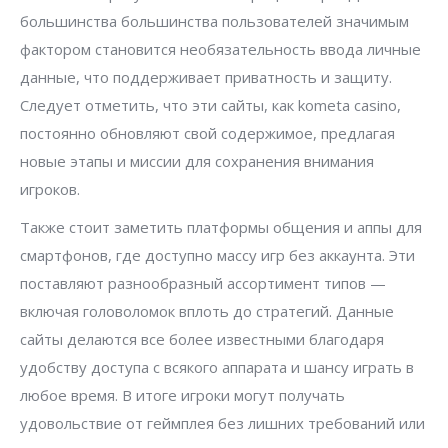
большинства большинства пользователей значимым
фактором становится необязательность ввода личные
данные, что поддерживает приватность и защиту.
Следует отметить, что эти сайты, как kometa casino,
постоянно обновляют свой содержимое, предлагая
новые этапы и миссии для сохранения внимания
игроков.
Также стоит заметить платформы общения и аппы для
смартфонов, где доступно массу игр без аккаунта. Эти
поставляют разнообразный ассортимент типов —
включая головоломок вплоть до стратегий. Данные
сайты делаются все более известными благодаря
удобству доступа с всякого аппарата и шансу играть в
любое время. В итоге игроки могут получать
удовольствие от геймплея без лишних требований или