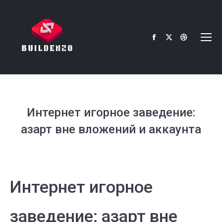
Facebook
X
Dribbble
page
page
page
opens
opens
opens
in
in
in
new
new
new
window
window
window
Интернет игорное заведение:
азарт вне вложений и аккаунта
Интернет игорное
заведение: азарт вне