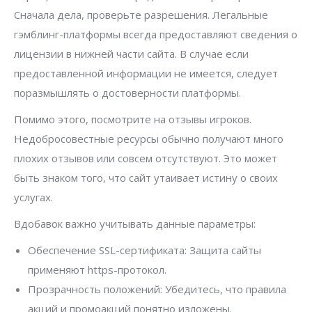
Сначала дела, проверьте разрешения. Легальные
гэмблинг-платформы всегда предоставляют сведения о
лицензии в нижней части сайта. В случае если
предоставленной информации не имеется, следует
поразмышлять о достоверности платформы.
Помимо этого, посмотрите на отзывы игроков.
Недобросовестные ресурсы обычно получают много
плохих отзывов или совсем отсутствуют. Это может
быть знаком того, что сайт утаивает истину о своих
услугах.
Вдобавок важно учитывать данные параметры:
Обеспечение SSL-сертификата: Защита сайты
применяют https-протокол.
Прозрачность положений: Убедитесь, что правила
акций и промоакций понятно изложены.