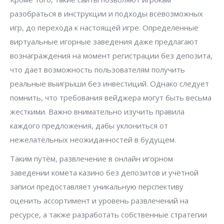
разобраться в инструкции и подходы всевозможных
игр, до перехода к настоящей игре. Определенные
виртуальные игорные заведения даже предлагают
вознаграждения на момент регистрации без депозита,
что дает возможность пользователям получить
реальные выигрыши без инвестиций. Однако следует
помнить, что требования вейджера могут быть весьма
жесткими. Важно внимательно изучить правила
каждого предложения, дабы уклониться от
нежелательных неожиданностей в будущем.
Таким путём, развлечение в онлайн игорном
заведении комета казино без депозитов и учётной
записи предоставляет уникальную перспективу
оценить ассортимент и уровень развлечений на
ресурсе, а также разработать собственные стратегии