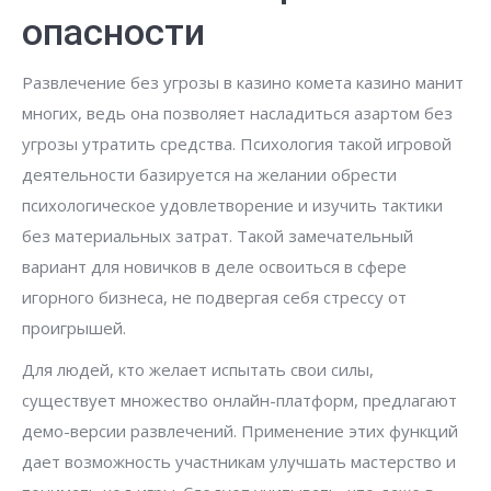
опасности
Развлечение без угрозы в казино комета казино манит
многих, ведь она позволяет насладиться азартом без
угрозы утратить средства. Психология такой игровой
деятельности базируется на желании обрести
психологическое удовлетворение и изучить тактики
без материальных затрат. Такой замечательный
вариант для новичков в деле освоиться в сфере
игорного бизнеса, не подвергая себя стрессу от
проигрышей.
Для людей, кто желает испытать свои силы,
существует множество онлайн-платформ, предлагают
демо-версии развлечений. Применение этих функций
дает возможность участникам улучшать мастерство и