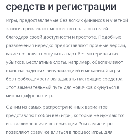
средств и регистрации
Игры, предоставляемые без всяких финансов и учетной
записи, привлекают множество пользователей
благодаря своей доступности и простоте. Подобные
развлечения нередко предоставляют пробные версии,
какие позволяют ощутить азарт без материальных
убытков. Бесплатные слоты, например, обеспечивают
шанс насладиться визуализацией и механикой игры
без необходимости вкладывать настоящие средства.
Этот замечательный путь для новичков окунуться в
миром цифровых игр.
Одним из самых распространённых вариантов
представляют собой веб игры, которые не нуждаются
инсталлирования и авторизации. Эти самые игры
позволяют сразу же влиться в процесс игры. Для