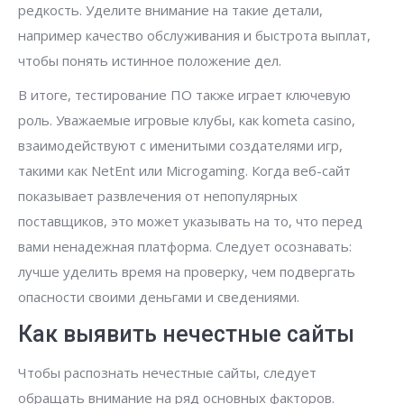
редкость. Уделите внимание на такие детали,
например качество обслуживания и быстрота выплат,
чтобы понять истинное положение дел.
В итоге, тестирование ПО также играет ключевую
роль. Уважаемые игровые клубы, как kometa casino,
взаимодействуют с именитыми создателями игр,
такими как NetEnt или Microgaming. Когда веб-сайт
показывает развлечения от непопулярных
поставщиков, это может указывать на то, что перед
вами ненадежная платформа. Следует осознавать:
лучше уделить время на проверку, чем подвергать
опасности своими деньгами и сведениями.
Как выявить нечестные сайты
Чтобы распознать нечестные сайты, следует
обращать внимание на ряд основных факторов.