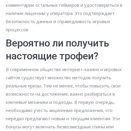
комментарии остальных геймеров и удостовериться в
наличии лицензии у оператора. Это подтверждает
безопасность данных и справедливость игровых
процессов.
Вероятно ли получить
настоящие трофеи?
В современном обществе интернет-казино и игровых
сайтов существует множество методов получить
реальные призы. Тем не менее, чтобы повысить свои
возможности на достижение, важно разбираться в
ключевые механики и подходы. В первую очередь,
необходимо учесть акционные предложения, что
нередко предлагают новым и текущим клиентам. Эти
бонусы могут включать безвозмездные спины или