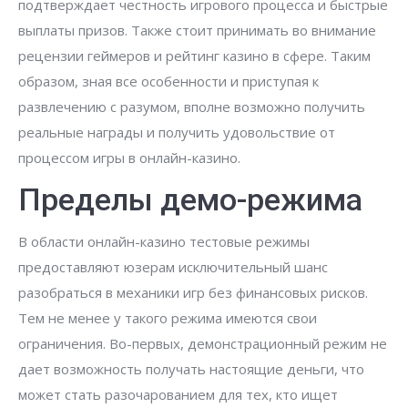
подтверждает честность игрового процесса и быстрые
выплаты призов. Также стоит принимать во внимание
рецензии геймеров и рейтинг казино в сфере. Таким
образом, зная все особенности и приступая к
развлечению с разумом, вполне возможно получить
реальные награды и получить удовольствие от
процессом игры в онлайн-казино.
Пределы демо-режима
В области онлайн-казино тестовые режимы
предоставляют юзерам исключительный шанс
разобраться в механики игр без финансовых рисков.
Тем не менее у такого режима имеются свои
ограничения. Во-первых, демонстрационный режим не
дает возможность получать настоящие деньги, что
может стать разочарованием для тех, кто ищет