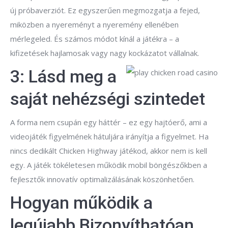
új próbaverziót. Ez egyszerűen megmozgatja a fejed,
miközben a nyereményt a nyeremény ellenében
mérlegeled. És számos módot kínál a játékra – a
kifizetések hajlamosak vagy nagy kockázatot vállalnak.
3: Lásd meg a
saját nehézségi szintedet
A forma nem csupán egy háttér – ez egy hajtóerő, ami a
videojáték figyelmének hátuljára irányítja a figyelmet. Ha
nincs dedikált Chicken Highway játékod, akkor nem is kell
egy. A játék tökéletesen működik mobil böngészőkben a
fejlesztők innovatív optimalizálásának köszönhetően.
Hogyan működik a
legújabb Bizonyíthatóan