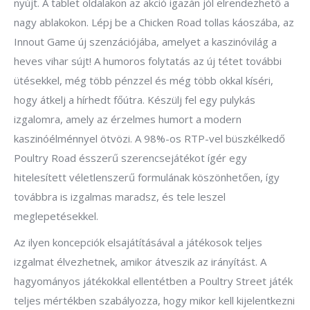
nyújt. A tablet oldalakon az akció igazán jól elrendezhető a
nagy ablakokon. Lépj be a Chicken Road tollas káoszába, az
Innout Game új szenzációjába, amelyet a kaszinóvilág a
heves vihar sújt! A humoros folytatás az új tétet további
ütésekkel, még több pénzzel és még több okkal kíséri,
hogy átkelj a hírhedt főútra.
Készülj fel egy pulykás
izgalomra, amely az érzelmes humort a modern
kaszinóélménnyel ötvözi. A 98%-os RTP-vel büszkélkedő
Poultry Road ésszerű szerencsejátékot ígér egy
hitelesített véletlenszerű formulának köszönhetően, így
továbbra is izgalmas maradsz, és tele leszel
meglepetésekkel.
Az ilyen koncepciók elsajátításával a játékosok teljes
izgalmat élvezhetnek, amikor átveszik az irányítást. A
hagyományos játékokkal ellentétben a Poultry Street játék
teljes mértékben szabályozza, hogy mikor kell kijelentkezni