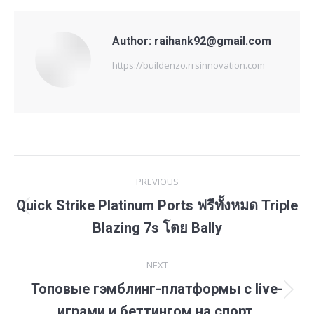
Author:
raihank92@gmail.com
https://buildenzo.rrsinnovation.com
Post
PREVIOUS
navigation
Quick Strike Platinum Ports ฟรีทั้งหมด Triple
Previous
Blazing 7s โดย Bally
post:
NEXT
Топовые гэмблинг-платформы с live-
Next
играми и беттингом на спорт.