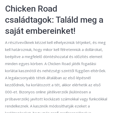
Chicken Road
családtagok: Találd meg a
saját embereinket!
A résztvevőknek kézzel kell elhelyezniük tétjeiket, és meg
kell határozniuk, hogy mikor kell félretenniük a dollárokat,
beépítve a megfelelő döntéshozatal és időzítés elemeit
minden egyes körben. A Chicken Road játék fogadási
korlátai kaszinótól és nehézségi szinttől függően eltérőek.
A legalacsonyabb tétek általában az első lépésnél
kezdődnek, ha korlátozott a tét, akkor elérhetik az első
000-et. Bizonyos online játékverziók (különösen a
próbaverziók) javított kockázati számokkal vagy funkciókkal
rendelkeznek. A kaszinók módosíthatják ezeket a