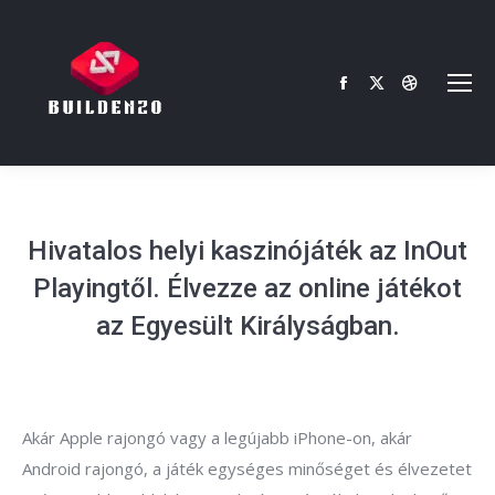
Facebook
X
Dribbble
page
page
page
opens
opens
opens
in
in
in
new
new
new
window
window
window
Hivatalos helyi kaszinójáték az InOut
Playingtől. Élvezze az online játékot
az Egyesült Királyságban.
Akár Apple rajongó vagy a legújabb iPhone-on, akár
Android rajongó, a játék egységes minőséget és élvezetet