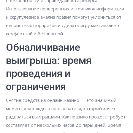
о безопасности и справедливости ресурса.
Использование проверенных источников информации
и скрупулезное анализ правил помогут уклониться от
неприятных сюрпризов и сделать игру максимально
комфортной и безопасной.
Обналичивание
выигрыша: время
проведения и
ограничения
Снятие средств из онлайн-казино — это значимый
момент для каждого пользователя, который хочет
радоваться выигрышами. Как правило процесс требует
составляет от нескольких часов до пары дней. Время