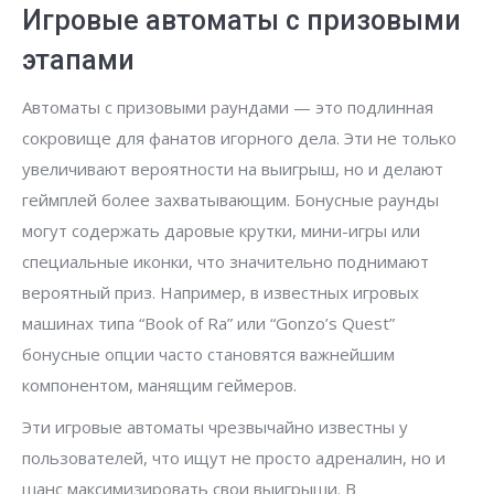
Игровые автоматы с призовыми
этапами
Автоматы с призовыми раундами — это подлинная
сокровище для фанатов игорного дела. Эти не только
увеличивают вероятности на выигрыш, но и делают
геймплей более захватывающим. Бонусные раунды
могут содержать даровые крутки, мини-игры или
специальные иконки, что значительно поднимают
вероятный приз. Например, в известных игровых
машинах типа “Book of Ra” или “Gonzo’s Quest”
бонусные опции часто становятся важнейшим
компонентом, манящим геймеров.
Эти игровые автоматы чрезвычайно известны у
пользователей, что ищут не просто адреналин, но и
шанс максимизировать свои выигрыши. В