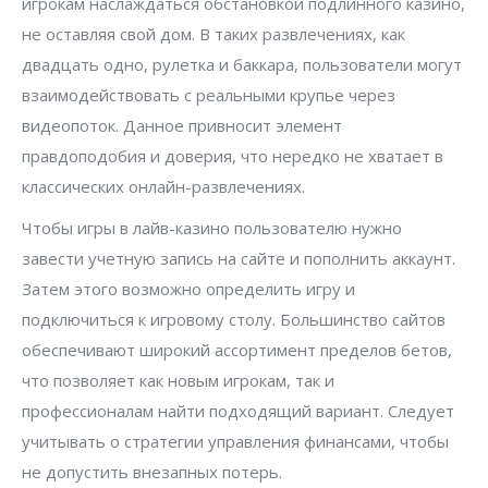
игрокам наслаждаться обстановкой подлинного казино,
не оставляя свой дом. В таких развлечениях, как
двадцать одно, рулетка и баккара, пользователи могут
взаимодействовать с реальными крупье через
видеопоток. Данное привносит элемент
правдоподобия и доверия, что нередко не хватает в
классических онлайн-развлечениях.
Чтобы игры в лайв-казино пользователю нужно
завести учетную запись на сайте и пополнить аккаунт.
Затем этого возможно определить игру и
подключиться к игровому столу. Большинство сайтов
обеспечивают широкий ассортимент пределов бетов,
что позволяет как новым игрокам, так и
профессионалам найти подходящий вариант. Следует
учитывать о стратегии управления финансами, чтобы
не допустить внезапных потерь.