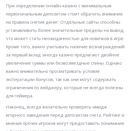
При определении онлайн-казино с минимальным
первоначальным депозитом стоит обратить внимание
на правила снятия денег. Отдельные сайты способны
устанавливать более значительные пределы на вывод,
что может стать неожиданностью для новичков в игре.
Кроме того, важно учитывать наличие вознаграждений
за первый вклад: иногда казино предлагают двойное
увеличение суммы или безвозмездные спины. Однако
важно внимательно просматривать условия
эксплуатации бонусов, так как они могут содержать
ограничения по вейджеру, которые не всегда полезны
для геймера.
Наконец, всегда желательно проверять имидж
игорного заведения перед депозитом счета. Рейтинг и
мнения прочих игроков могут предоставить понимание