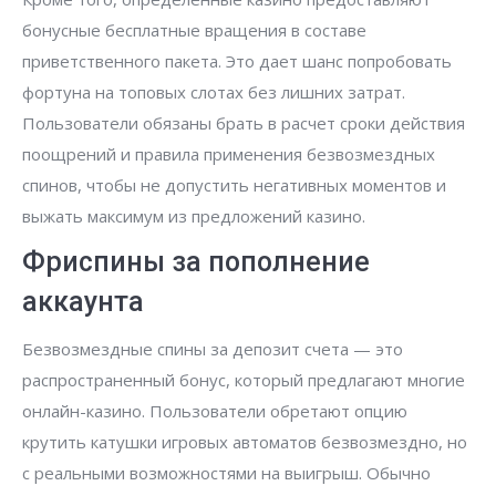
бонусные бесплатные вращения в составе
приветственного пакета. Это дает шанс попробовать
фортуна на топовых слотах без лишних затрат.
Пользователи обязаны брать в расчет сроки действия
поощрений и правила применения безвозмездных
спинов, чтобы не допустить негативных моментов и
выжать максимум из предложений казино.
Фриспины за пополнение
аккаунта
Безвозмездные спины за депозит счета — это
распространенный бонус, который предлагают многие
онлайн-казино. Пользователи обретают опцию
крутить катушки игровых автоматов безвозмездно, но
с реальными возможностями на выигрыш. Обычно