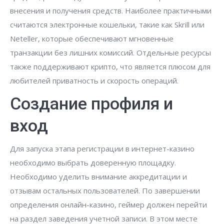
внесения и получения средств. Наиболее практичными
считаются электронные кошельки, такие как Skrill или
Neteller, которые обеспечивают мгновенные
транзакции без лишних комиссий. Отдельные ресурсы
также поддерживают крипто, что является плюсом для
любителей приватность и скорость операций.
Создание профиля и
вход
Для запуска этапа регистрации в интернет-казино
необходимо выбрать доверенную площадку.
Необходимо уделить внимание аккредитации и
отзывам остальных пользователей. По завершении
определения онлайн-казино, геймер должен перейти
на раздел заведения учетной записи. В этом месте