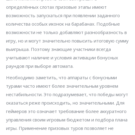
определённых слотах призовые этапы имеют
возможность запускаться при появлении заданного
количества особых иконок на барабанах. Подобные
возможности не только добавляют разнообразность в
игру, но и могут значительно повысить итоговую сумму
выигрыша. Поэтому знающие участники всегда
учитывают наличие и условия активации бонусных
раундов при выборе автомата.
Необходимо заметить, что аппараты с бонусными
турами часто имеют более значительным уровнем
нестабильности. Это подразумевает, что победы могут
оказаться реже происходить, но значительными. Для
геймеров это означает требование более аккуратного
управления своим игровым бюджетом и подбора плана
игры. Применение призовых туров позволяет не