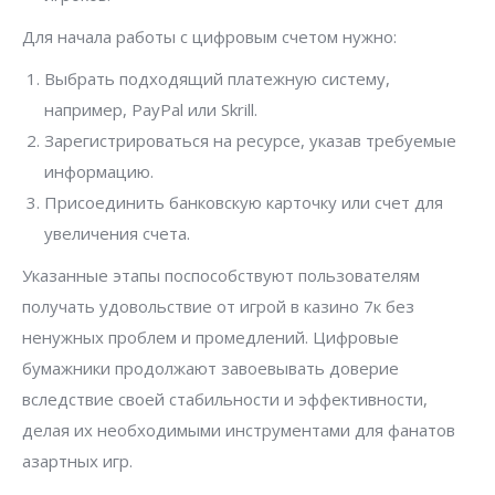
Для начала работы с цифровым счетом нужно:
Выбрать подходящий платежную систему,
например, PayPal или Skrill.
Зарегистрироваться на ресурсе, указав требуемые
информацию.
Присоединить банковскую карточку или счет для
увеличения счета.
Указанные этапы поспособствуют пользователям
получать удовольствие от игрой в казино 7к без
ненужных проблем и промедлений. Цифровые
бумажники продолжают завоевывать доверие
вследствие своей стабильности и эффективности,
делая их необходимыми инструментами для фанатов
азартных игр.