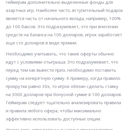
геймерам дополнительно выделенные фонды для
азартных игр. Наиболее часто, вступительный подарок
является часть от начального вклада, например, 100%
до 100 баксов. Это подразумевает, что при внесении
средств на баланса на 100 долларов, игрок заработает
еще сто долларов в виде премии.
Необходимо учитывать, что такие оферты обычно
идут с условиями отыгрыша. Это подразумевает, что
перед тем как вывести приз, необходимо поставить
сумму на конкретную сумму. К примеру, когда правило
прокрутки равно 30x, то игрок обязан сделать ставку
на 3000 долларов при бонусной сумме в 100 долларов.
Геймерам следует тщательно анализировать правила
и правила любого офера, чтобы максимально
эффективно использовать доступные опции.
Кроме того, определенные казино предоставляют