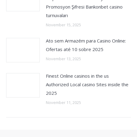
Promosyon Şifresi Bankonbet casino
turnuvaları
November 15, 2025
Ato sem Armazém para Casino Online:
Ofertas até 10 sobre 2025
November 13, 2025
Finest Online casinos in the us
Authorized Local casino Sites inside the
2025
November 11, 2025