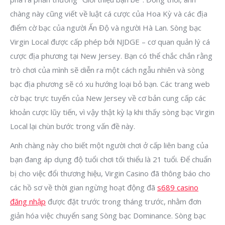
chàng này cũng viết về luật cá cược của Hoa Kỳ và các địa
điểm cờ bạc của người Ấn Độ và người Hà Lan. Sòng bạc
Virgin Local được cấp phép bởi NJDGE – cơ quan quản lý cá
cược địa phương tại New Jersey. Bạn có thể chắc chắn rằng
trò chơi của mình sẽ diễn ra một cách ngẫu nhiên và sòng
bạc địa phương sẽ có xu hướng loại bỏ bạn. Các trang web
cờ bạc trực tuyến của New Jersey về cơ bản cung cấp các
khoản cược lũy tiến, vì vậy thật kỳ lạ khi thấy sòng bạc Virgin
Local lại chùn bước trong vấn đề này.
Anh chàng này cho biết một người chơi ở cấp liên bang của
bạn đang áp dụng độ tuổi chơi tối thiểu là 21 tuổi. Để chuẩn
bị cho việc đổi thương hiệu, Virgin Casino đã thông báo cho
các hồ sơ về thời gian ngừng hoạt động đã
s689 casino
đăng nhập
được đặt trước trong tháng trước, nhằm đơn
giản hóa việc chuyển sang Sòng bạc Dominance. Sòng bạc