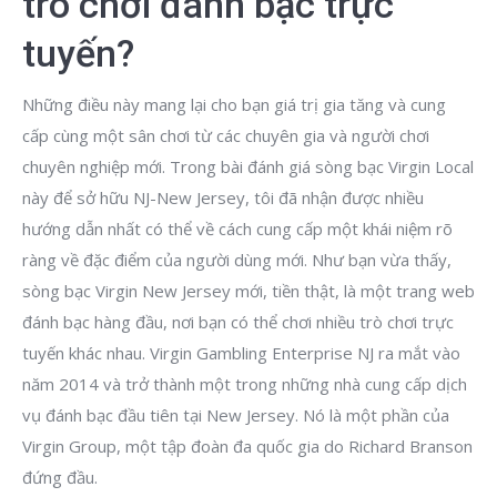
trò chơi đánh bạc trực
tuyến?
Những điều này mang lại cho bạn giá trị gia tăng và cung
cấp cùng một sân chơi từ các chuyên gia và người chơi
chuyên nghiệp mới. Trong bài đánh giá sòng bạc Virgin Local
này để sở hữu NJ-New Jersey, tôi đã nhận được nhiều
hướng dẫn nhất có thể về cách cung cấp một khái niệm rõ
ràng về đặc điểm của người dùng mới. Như bạn vừa thấy,
sòng bạc Virgin New Jersey mới, tiền thật, là một trang web
đánh bạc hàng đầu, nơi bạn có thể chơi nhiều trò chơi trực
tuyến khác nhau. Virgin Gambling Enterprise NJ ra mắt vào
năm 2014 và trở thành một trong những nhà cung cấp dịch
vụ đánh bạc đầu tiên tại New Jersey. Nó là một phần của
Virgin Group, một tập đoàn đa quốc gia do Richard Branson
đứng đầu.