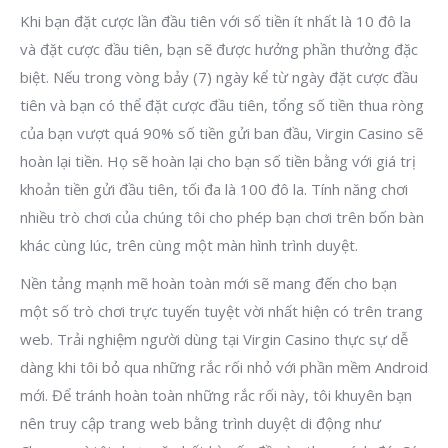
Khi bạn đặt cược lần đầu tiên với số tiền ít nhất là 10 đô la
và đặt cược đầu tiên, bạn sẽ được hưởng phần thưởng đặc
biệt. Nếu trong vòng bảy (7) ngày kể từ ngày đặt cược đầu
tiên và bạn có thể đặt cược đầu tiên, tổng số tiền thua ròng
của bạn vượt quá 90% số tiền gửi ban đầu, Virgin Casino sẽ
hoàn lại tiền. Họ sẽ hoàn lại cho bạn số tiền bằng với giá trị
khoản tiền gửi đầu tiên, tối đa là 100 đô la. Tính năng chơi
nhiều trò chơi của chúng tôi cho phép bạn chơi trên bốn bàn
khác cùng lúc, trên cùng một màn hình trình duyệt.
Nền tảng mạnh mẽ hoàn toàn mới sẽ mang đến cho bạn
một số trò chơi trực tuyến tuyệt vời nhất hiện có trên trang
web. Trải nghiệm người dùng tại Virgin Casino thực sự dễ
dàng khi tôi bỏ qua những rắc rối nhỏ với phần mềm Android
mới. Để tránh hoàn toàn những rắc rối này, tôi khuyên bạn
nên truy cập trang web bằng trình duyệt di động như