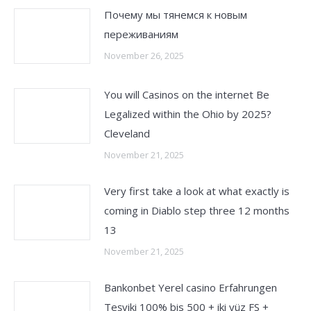
Почему мы тянемся к новым
переживаниям
November 26, 2025
You will Casinos on the internet Be
Legalized within the Ohio by 2025?
Cleveland
November 21, 2025
Very first take a look at what exactly is
coming in Diablo step three 12 months
13
November 21, 2025
Bankonbet Yerel casino Erfahrungen
Teşviki 100% bis 500 + iki yüz FS +