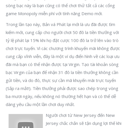
sòng bạc này là bạn cũng có thể chơi thử tất cả các cổng
game Monopoly miễn phí với tính năng Demo mới.
Trong lần tạo này, Bản vá Phát lại mới là ưu đãi được tìm
kiếm mới, cung cấp cho người chơi 50 đô la tiền thưởng với
tỷ lệ phát lại 15% khi họ đặt cược 100 đô la trở lên vào trò
chơi trực tuyến. Vì các chương trình khuyến mãi không được
cung cấp vĩnh viễn, đây là một ví dụ điển hình về các loại ưu
đãi mà bạn có thể nhận được tại Virgin. Tạo tài khoản sòng
bạc Virgin của bạn để nhận 31 đô la tiền thưởng không cần
gửi tiền, và do đó, thực sự cần mã khuyến mãi trực tuyến
(Sắp ra mắt!). Tiền thưởng phải được sao chép trong vòng
ba mươi ngày, nếu không nó thường hết hạn và có thể dễ
dàng yêu cầu một lần chơi duy nhất.
Người chơi từ New Jersey đến New
Jersey chắc chắn sẽ tận dụng lợi thế khi